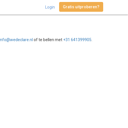
Gratis uitproberen?
Login
info@wedeclare.nl
of te bellen met
+31 641399905
.