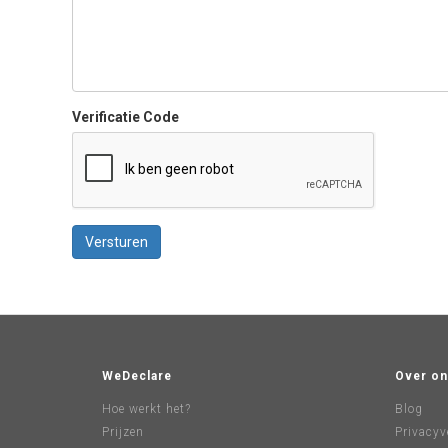
Verificatie Code
Versturen
WeDeclare
Over on
Hoe werkt het?
Blog
Prijzen
Privacyv