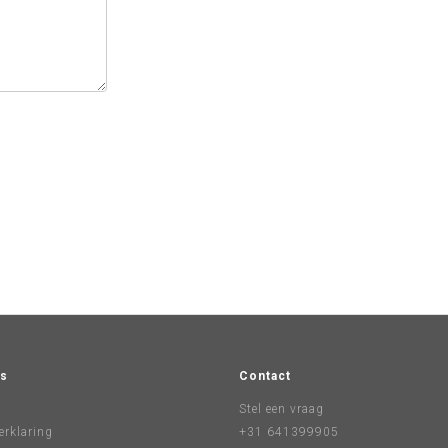
s
Contact
Stel een vraag
erklaring
+31 641399905