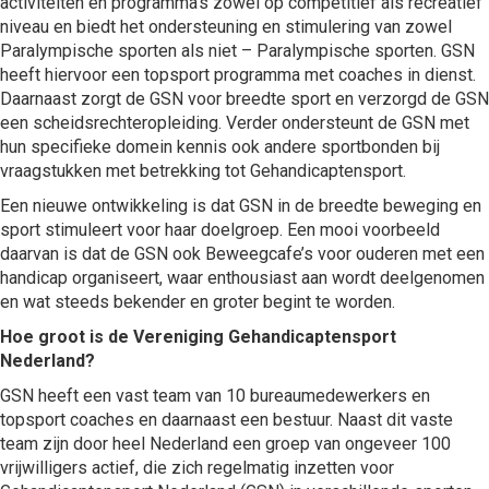
activiteiten en programma’s zowel op competitief als recreatief
niveau en biedt het ondersteuning en stimulering van zowel
Paralympische sporten als niet – Paralympische sporten. GSN
heeft hiervoor een topsport programma met coaches in dienst.
Daarnaast zorgt de GSN voor breedte sport en verzorgd de GSN
een scheidsrechteropleiding. Verder ondersteunt de GSN met
hun specifieke domein kennis ook andere sportbonden bij
vraagstukken met betrekking tot Gehandicaptensport.
Een nieuwe ontwikkeling is dat GSN in de breedte beweging en
sport stimuleert voor haar doelgroep. Een mooi voorbeeld
daarvan is dat de GSN ook Beweegcafe’s voor ouderen met een
handicap organiseert, waar enthousiast aan wordt deelgenomen
en wat steeds bekender en groter begint te worden.
Hoe groot is de Vereniging Gehandicaptensport
Nederland?
GSN heeft een vast team van 10 bureaumedewerkers en
topsport coaches en daarnaast een bestuur. Naast dit vaste
team zijn door heel Nederland een groep van ongeveer 100
vrijwilligers actief, die zich regelmatig inzetten voor