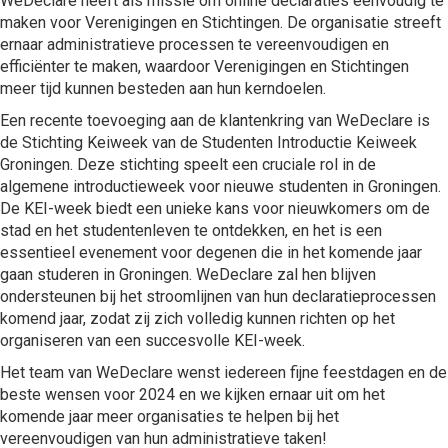
WeDeclare heeft als missie om online declaraties eenvoudig te
maken voor Verenigingen en Stichtingen. De organisatie streeft
ernaar administratieve processen te vereenvoudigen en
efficiënter te maken, waardoor Verenigingen en Stichtingen
meer tijd kunnen besteden aan hun kerndoelen.
Een recente toevoeging aan de klantenkring van WeDeclare is
de Stichting Keiweek van de Studenten Introductie Keiweek
Groningen. Deze stichting speelt een cruciale rol in de
algemene introductieweek voor nieuwe studenten in Groningen.
De KEI-week biedt een unieke kans voor nieuwkomers om de
stad en het studentenleven te ontdekken, en het is een
essentieel evenement voor degenen die in het komende jaar
gaan studeren in Groningen. WeDeclare zal hen blijven
ondersteunen bij het stroomlijnen van hun declaratieprocessen
komend jaar, zodat zij zich volledig kunnen richten op het
organiseren van een succesvolle KEI-week.
Het team van WeDeclare wenst iedereen fijne feestdagen en de
beste wensen voor 2024 en we kijken ernaar uit om het
komende jaar meer organisaties te helpen bij het
vereenvoudigen van hun administratieve taken!