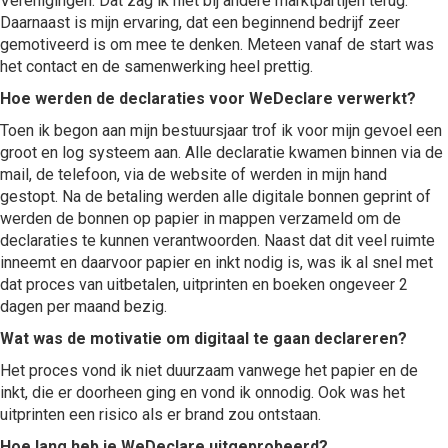
Verenigingen. Dat zag ik niet bij andere marktpartijen terug.
Daarnaast is mijn ervaring, dat een beginnend bedrijf zeer
gemotiveerd is om mee te denken. Meteen vanaf de start was
het contact en de samenwerking heel prettig.
Hoe werden de declaraties voor WeDeclare verwerkt?
Toen ik begon aan mijn bestuursjaar trof ik voor mijn gevoel een
groot en log systeem aan. Alle declaratie kwamen binnen via de
mail, de telefoon, via de website of werden in mijn hand
gestopt. Na de betaling werden alle digitale bonnen geprint of
werden de bonnen op papier in mappen verzameld om de
declaraties te kunnen verantwoorden. Naast dat dit veel ruimte
inneemt en daarvoor papier en inkt nodig is, was ik al snel met
dat proces van uitbetalen, uitprinten en boeken ongeveer 2
dagen per maand bezig.
Wat was de motivatie om digitaal te gaan declareren?
Het proces vond ik niet duurzaam vanwege het papier en de
inkt, die er doorheen ging en vond ik onnodig. Ook was het
uitprinten een risico als er brand zou ontstaan.
Hoe lang heb je WeDeclare uitgeprobeerd?