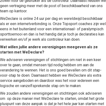
zowel voor de gebruiker als de controleur. Daarnaast hebben we
geen vertraging meer met de post of beschikbaarheid van ons
team op kantoor.
WeDeclare is online 24 uur per dag en wereldwijd beschikbaar
als er een internetverbinding is. Onze Topsport coaches zijn wel
eens in het buitenland voor een internationaal- of paralympisch
sporttoernooi en dan is het handig dat je toch je declaraties kan
verwerken en/of je werk als controleur kan doen.
Wat willen jullie andere verenigingen meegeven als ze
starten met WeDeclare?
We adviseren verenigingen of stichtingen om niet in een keer
over te gaan, omdat mensen tijd nodig hebben om aan de
verandering te wennen. Het is ons goed bevallen om dit stap-
voor-stap te doen. Daarnaast hebben we WeDeclare als extra
service aangeboden en daardoor was het voor iedereen een
logische en vanzelfsprekende stap om te maken.
We zouden andere verenigingen en stichtingen ook adviseren
om op deze manier met WeDeclare te starten, omdat het grote
pluspunt van deze aanpak is dat je het hele jaar kan starten met