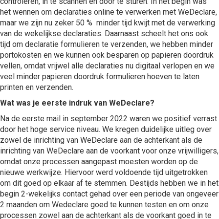
controleren, in te scannen en door te sturen. In het begin was
het wennen om declaraties online te verwerken met WeDeclare,
maar we zijn nu zeker 50 % minder tijd kwijt met de verwerking
van de wekelijkse declaraties. Daarnaast scheelt het ons ook
tijd om declaratie formulieren te verzenden, we hebben minder
portokosten en we kunnen ook besparen op papieren doordruk
vellen, omdat vrijwel alle declaraties nu digitaal verlopen en we
veel minder papieren doordruk formulieren hoeven te laten
printen en verzenden.
Wat was je eerste indruk van WeDeclare?
Na de eerste mail in september 2022 waren we positief verrast
door het hoge service niveau. We kregen duidelijke uitleg over
zowel de inrichting van WeDeclare aan de achterkant als de
inrichting van WeDeclare aan de voorkant voor onze vrijwilligers,
omdat onze processen aangepast moesten worden op de
nieuwe werkwijze. Hiervoor werd voldoende tijd uitgetrokken
om dit goed op elkaar af te stemmen. Destijds hebben we in het
begin 2-wekelijks contact gehad over een periode van ongeveer
2 maanden om Wedeclare goed te kunnen testen en om onze
processen zowel aan de achterkant als de voorkant goed in te