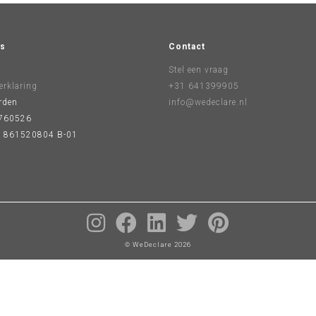
s
Contact
Stel een vraag
erklaring
+31 641399905
rden
info@wedeclare.nl
760526
 861520804 B-01
© WeDeclare 2026