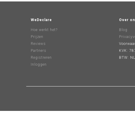
WeDeclare
Over on
Hoe werkt het?
Blog
Prijzen
Privacyv
Reviews
Voorwaa
Partners
KVK: 78
Registreren
BTW: NL
Inloggen