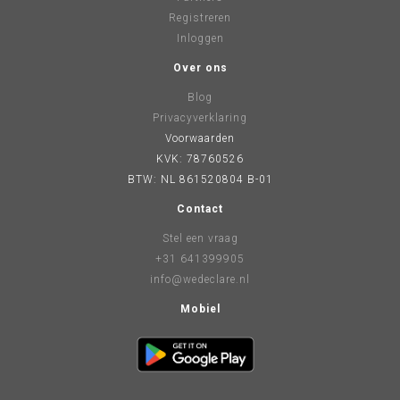
Registreren
Inloggen
Over ons
Blog
Privacyverklaring
Voorwaarden
KVK: 78760526
BTW: NL 861520804 B-01
Contact
Stel een vraag
+31 641399905
info@wedeclare.nl
Mobiel