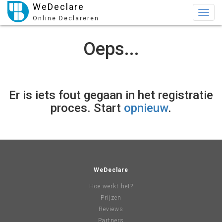
WeDeclare
Togg
Online Declareren
navig
Oeps...
Er is iets fout gegaan in het registratie
proces. Start
opnieuw
.
WeDeclare
Hoe werkt het?
Prijzen
Reviews
Partners