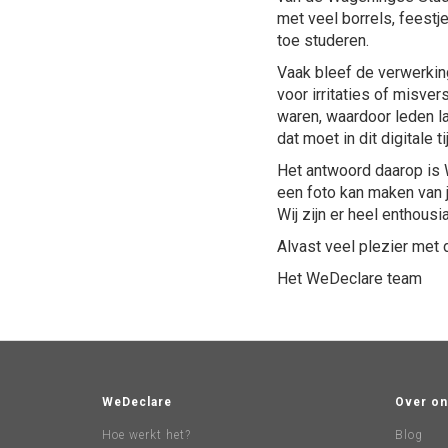
met veel borrels, feestj
toe studeren.
Vaak bleef de verwerkin
voor irritaties of misve
waren, waardoor leden la
dat moet in dit digitale 
Het antwoord daarop is 
een foto kan maken van j
Wij zijn er heel enthousia
Alvast veel plezier met 
Het WeDeclare team
WeDeclare
Over on
Hoe werkt het?
Blog