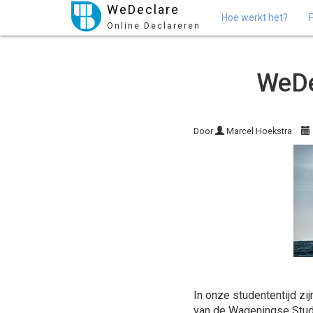
WeDeclare
Hoe werkt het?
Online Declareren
WeDec
Door
Marcel Hoekstra
In onze studententijd zi
van de Wageningse Stud