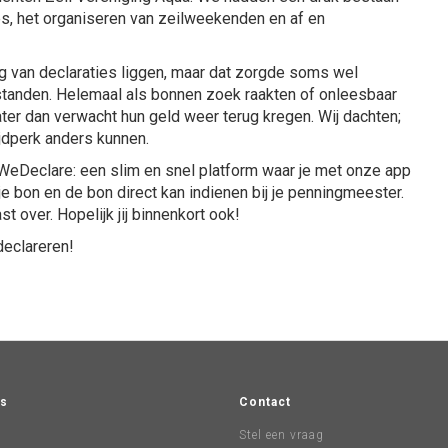
es, het organiseren van zeilweekenden en af en
g van declaraties liggen, maar dat zorgde soms wel
rstanden. Helemaal als bonnen zoek raakten of onleesbaar
ter dan verwacht hun geld weer terug kregen. Wij dachten;
tijdperk anders kunnen.
WeDeclare: een slim en snel platform waar je met onze app
e bon en de bon direct kan indienen bij je penningmeester.
st over. Hopelijk jij binnenkort ook!
declareren!
s
Contact
Stel een vraag