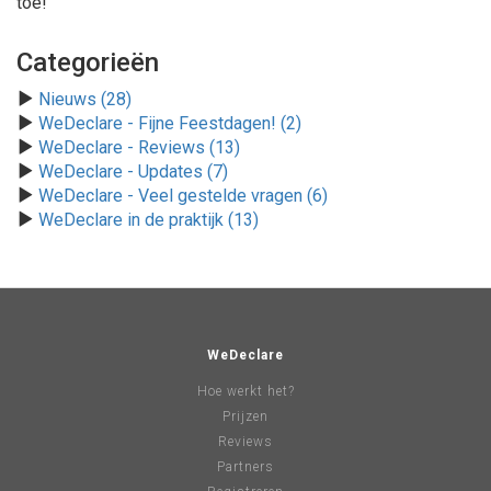
toe!
Categorieën
Nieuws (28)
WeDeclare - Fijne Feestdagen! (2)
WeDeclare - Reviews (13)
WeDeclare - Updates (7)
WeDeclare - Veel gestelde vragen (6)
WeDeclare in de praktijk (13)
WeDeclare
Hoe werkt het?
Prijzen
Reviews
Partners