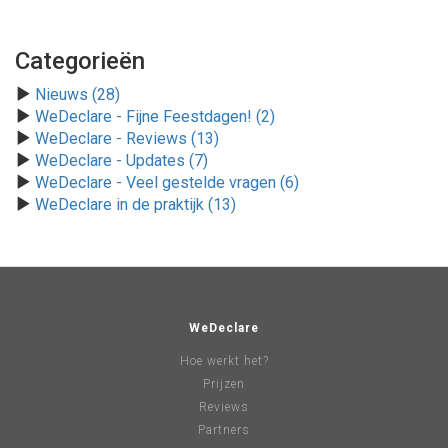
Categorieën
Nieuws (28)
WeDeclare - Fijne Feestdagen! (2)
WeDeclare - Reviews (13)
WeDeclare - Updates (7)
WeDeclare - Veel gestelde vragen (6)
WeDeclare in de praktijk (13)
WeDeclare
Hoe werkt het?
Prijzen
Reviews
Partners