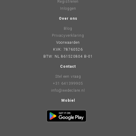
Registreren
Inloggen
Over ons
Blog
Privacyverklaring
Voorwaarden
KVK: 78760526
BTW: NL 861520804 B-01
Contact
Stel een vraag
+31 641399905
info@wedeclare.nl
Mobiel