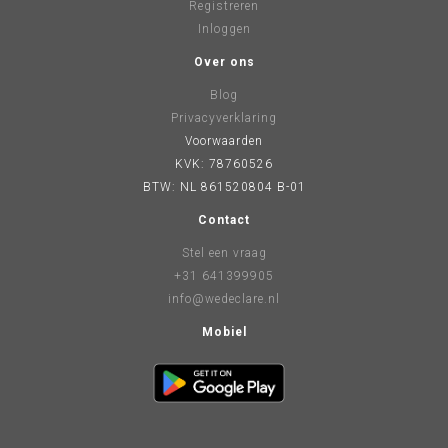
Registreren
Inloggen
Over ons
Blog
Privacyverklaring
Voorwaarden
KVK: 78760526
BTW: NL 861520804 B-01
Contact
Stel een vraag
+31 641399905
info@wedeclare.nl
Mobiel