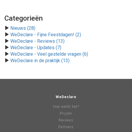
Categorieën
Nieuws (28)
WeDeclare - Fijne Feestdagen! (2)
WeDeclare - Reviews (13)
WeDeclare - Updates (7)
WeDeclare - Veel gestelde vragen (6)
WeDeclare in de praktijk (13)
WeDeclare
Hoe werkt het?
Prijzen
Reviews
Partners