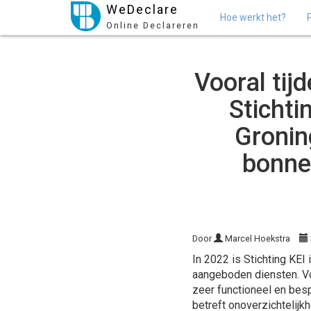
WeDeclare
Hoe werkt het?
Online Declareren
Vooral tij
Stichti
Gronin
bonnet
Door
Marcel Hoekstra
In 2022 is Stichting KE
aangeboden diensten. Vo
zeer functioneel en bes
betreft onoverzichtelij