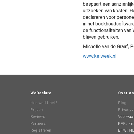
bespaart een aanzienlij
uitzoeken van kosten. H
declareren voor personen
in het boekhoudsoftware
de functionaliteiten va
blijven gebruiken.
Michelle van de Graaf, 
www.keiweek.nl
WeDeclare
Over on
Hoe werkt het?
Blog
Prijzen
Privacyv
Reviews
Voorwaa
Partners
KVK: 78
Registreren
BTW: NL