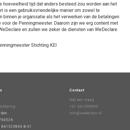
ke hoeveelheid tijd dat anders besteed zou worden aan het
et is een gebruiksvriendelijke manier om zowel te
 binnen je organisatie als het verwerken van de betalingen
 voor de Penningmeester. Daarom zijn we erg content met
n WeDeclare en zullen we zeker de diensten van WeDeclare
Penningmeester Stichting KEI
s
Contact
Stel een vraag
erklaring
+31 641399905
rden
info@wedeclare.nl
760526
 861520804 B-01