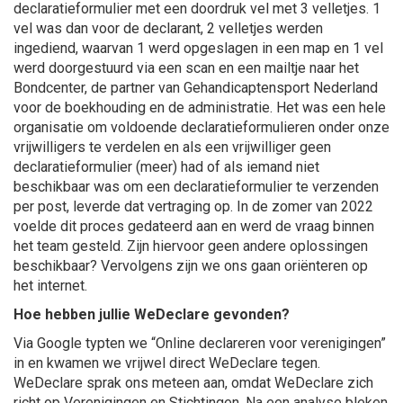
declaratieformulier met een doordruk vel met 3 velletjes. 1
vel was dan voor de declarant, 2 velletjes werden
ingediend, waarvan 1 werd opgeslagen in een map en 1 vel
werd doorgestuurd via een scan en een mailtje naar het
Bondcenter, de partner van Gehandicaptensport Nederland
voor de boekhouding en de administratie. Het was een hele
organisatie om voldoende declaratieformulieren onder onze
vrijwilligers te verdelen en als een vrijwilliger geen
declaratieformulier (meer) had of als iemand niet
beschikbaar was om een declaratieformulier te verzenden
per post, leverde dat vertraging op. In de zomer van 2022
voelde dit proces gedateerd aan en werd de vraag binnen
het team gesteld. Zijn hiervoor geen andere oplossingen
beschikbaar? Vervolgens zijn we ons gaan oriënteren op
het internet.
Hoe hebben jullie WeDeclare gevonden?
Via Google typten we “Online declareren voor verenigingen”
in en kwamen we vrijwel direct WeDeclare tegen.
WeDeclare sprak ons meteen aan, omdat WeDeclare zich
richt op Verenigingen en Stichtingen. Na een analyse bleken