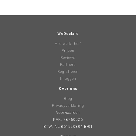
WeDeclare
Hoe werkt het?
Prijzen
Reviews
Partners
Registreren
Inloggen
Over ons
Blog
Privacyverklaring
Voorwaarden
KVK: 78760526
BTW: NL 861520804 B-01